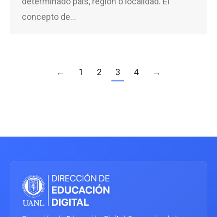
determinado país, región o localidad. El
concepto de…
←
1
2
3
4
→