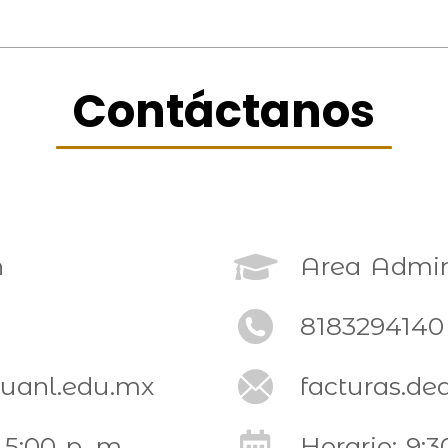
Contáctanos
n
Area Admini
8183294140 
@uanl.edu.mx
facturas.d
 5:00 p. m.
Horario: 9:3