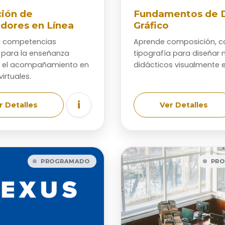
ión de
Fundamentos de 
adores en Línea
Gráfico
a competencias
Aprende composición, co
 para la enseñanza
tipografía para diseñar 
y el acompañamiento en
didácticos visualmente e
irtuales.
i
r Detalles
Ver Detalles
PROGRAMADO
PR