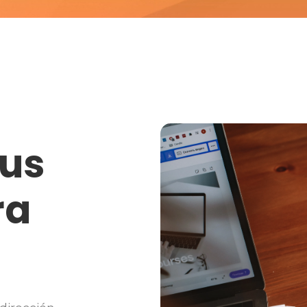
tus
ra