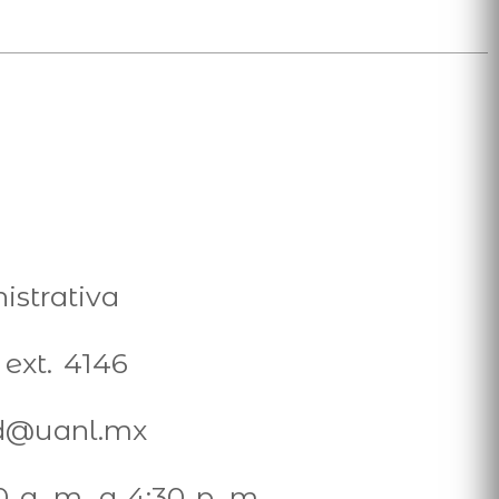
strativa
ext. 4146
ed@uanl.mx
0 a. m. a 4:30 p. m.