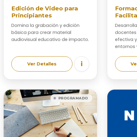
Edición de Video para
Formac
Principiantes
Facilit
Domina la grabación y edición
Desarroll
básica para crear material
docentes
audiovisual educativo de impacto.
efectiva 
entornos v
i
Ver Detalles
Ve
PROGRAMADO