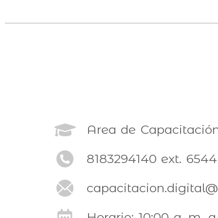
Area de Capacitació
8183294140 ext. 6544
capacitacion.digital
Horario: 10:00 a. m. a