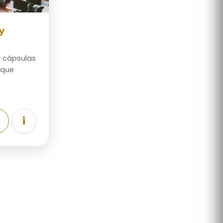
y
r cápsulas
 que
i